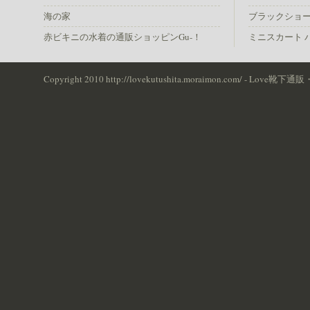
海の家
ブラックショ
赤ビキニの水着の通販ショッピンGu-！
ミニスカート 
Copyright 2010 http://lovekutushita.moraimon.com/ - Love靴下通販