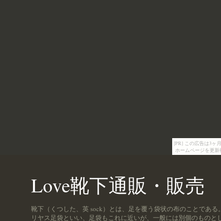
[PR] この広告は
ホームページを更新
Love靴下通販・販売
靴下（くつした、英 sock）とは、足を覆う袋状の布のことで
リヤス足袋といい、足袋もこれに近いが、一般には別個のものと