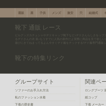
通販
屋
子供
メンズ
激安
穴
結婚式
靴下 通販 レース
ピルグッズカチュシャやヂドキャップ靴下など♪ヂドさんらしさをップ
るヂドさんの衣 装♪もうすでに人気の新作だよ実際に商品を見て欲しい
遊びにきてねまってるよん今すぐヂド服をチックする!ヂド服専門通販
靴下の特集リンク
グループサイト
関連ペ
ソファーのお手入れ方法
ロングブーツ 
私のファッション水着
紙コップ
下着の歴史書
下着 メーカー