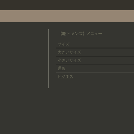
【靴下 メンズ】メニュー
サイズ
大きいサイズ
小さいサイズ
通販
ビジネス